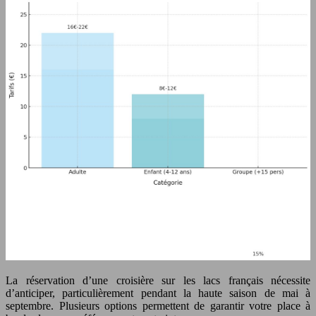
La réservation d’une croisière sur les lacs français nécessite
d’anticiper, particulièrement pendant la haute saison de mai à
septembre. Plusieurs options permettent de garantir votre place à