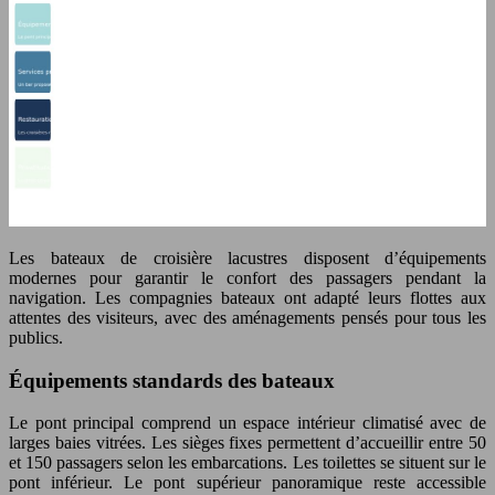
Les bateaux de croisière lacustres disposent d’équipements
modernes pour garantir le confort des passagers pendant la
navigation. Les compagnies bateaux ont adapté leurs flottes aux
attentes des visiteurs, avec des aménagements pensés pour tous les
publics.
Équipements standards des bateaux
Le pont principal comprend un espace intérieur climatisé avec de
larges baies vitrées. Les sièges fixes permettent d’accueillir entre 50
et 150 passagers selon les embarcations. Les toilettes se situent sur le
pont inférieur. Le pont supérieur panoramique reste accessible