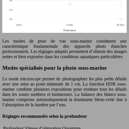
Les modes de prise de vue sous-marine constituent une
caractéristique fondamentale des appareils photo étanches
professionnels. Les réglages adaptés permettent d’obtenir des images
nettes et bien exposées dans les conditions aquatiques particulières.
Modes spécialisés pour la photo sous-marine
Le mode microscope permet de photographier les plus petits détails
avec une mise au point minimale de 1 cm. La fonction HDR sous-
marine combine plusieurs expositions pour restituer tous les détails
dans les zones sombres et lumineuses. La balance des blancs sous-
marine compense automatiquement la dominante bleue-verte due à
l’absorption de la lumière par l’eau.
Réglages recommandés selon la profondeur
Profondeur
Vitesse d’obturation
Ouverture