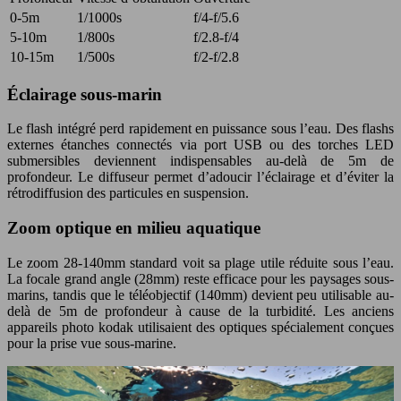
0-5m
1/1000s
f/4-f/5.6
5-10m
1/800s
f/2.8-f/4
10-15m
1/500s
f/2-f/2.8
Éclairage sous-marin
Le flash intégré perd rapidement en puissance sous l’eau. Des flashs
externes étanches connectés via port USB ou des torches LED
submersibles deviennent indispensables au-delà de 5m de
profondeur. Le diffuseur permet d’adoucir l’éclairage et d’éviter la
rétrodiffusion des particules en suspension.
Zoom optique en milieu aquatique
Le zoom 28-140mm standard voit sa plage utile réduite sous l’eau.
La focale grand angle (28mm) reste efficace pour les paysages sous-
marins, tandis que le téléobjectif (140mm) devient peu utilisable au-
delà de 5m de profondeur à cause de la turbidité. Les anciens
appareils photo kodak utilisaient des optiques spécialement conçues
pour la prise vue sous-marine.