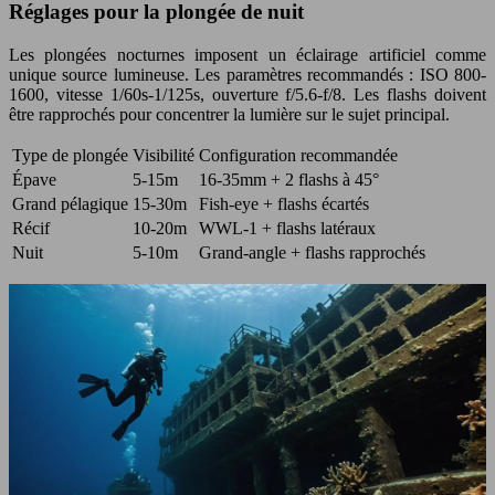
Réglages pour la plongée de nuit
Les plongées nocturnes imposent un éclairage artificiel comme
unique source lumineuse. Les paramètres recommandés : ISO 800-
1600, vitesse 1/60s-1/125s, ouverture f/5.6-f/8. Les flashs doivent
être rapprochés pour concentrer la lumière sur le sujet principal.
Type de plongée
Visibilité
Configuration recommandée
Épave
5-15m
16-35mm + 2 flashs à 45°
Grand pélagique
15-30m
Fish-eye + flashs écartés
Récif
10-20m
WWL-1 + flashs latéraux
Nuit
5-10m
Grand-angle + flashs rapprochés