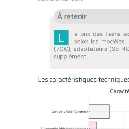
À retenir
Le prix des flashs sous-marins en 2024 varie de 399€ à 1790€
selon les modèles.
(70€), adaptateurs (35-40
supplément.
Les caractéristiques technique