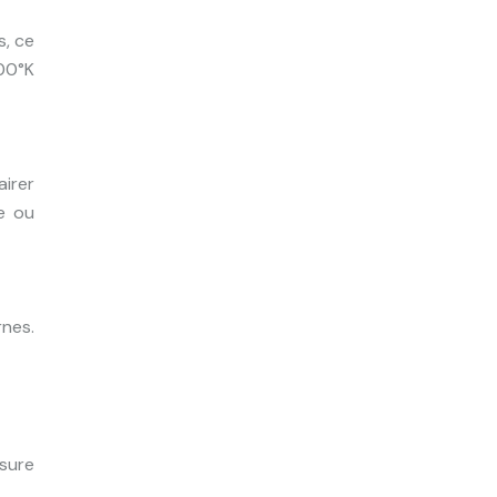
s, ce
900°K
airer
e ou
nes.
sure