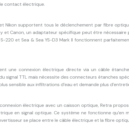
de contact électrique.
et Nikon supportent tous le déclenchement par fibre optiqu
ny et Canon, un adaptateur spécifique peut être nécessaire
Inon S-220 et Sea & Sea YS-D3 Mark II fonctionnent parfaiteme
lisent une connexion électrique directe via un câble étanch
e du signal TTL mais nécessite des connecteurs étanches spé
plus sensible aux infiltrations d’eau et demande plus d’entreti
à connexion électrique avec un caisson optique, Retra propo
ectrique en signal optique. Ce système ne fonctionne qu’en
ertisseur se place entre le câble électrique et la fibre optiq