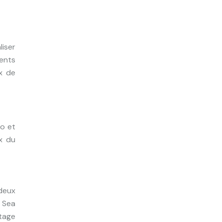
iser
ments
x de
to et
ix du
 deux
& Sea
tage