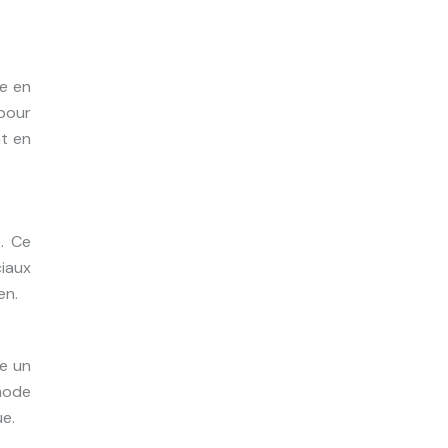
e en
 pour
nt en
e. Ce
ciaux
en.
se un
 mode
ue.